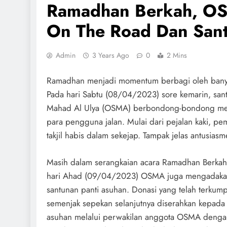
Ramadhan Berkah, OS
On The Road Dan Sant
Admin
3 Years Ago
0
2 Mins
Ramadhan menjadi momentum berbagi oleh banyak
Pada hari Sabtu (08/04/2023) sore kemarin, sant
Mahad Al Ulya (OSMA) berbondong-bondong menuju
para pengguna jalan. Mulai dari pejalan kaki, 
takjil habis dalam sekejap. Tampak jelas antusia
Masih dalam serangkaian acara Ramadhan Berkah
hari Ahad (09/04/2023) OSMA juga mengadak
santunan panti asuhan. Donasi yang telah terkum
semenjak sepekan selanjutnya diserahkan kepada 
asuhan melalui perwakilan anggota OSMA denga