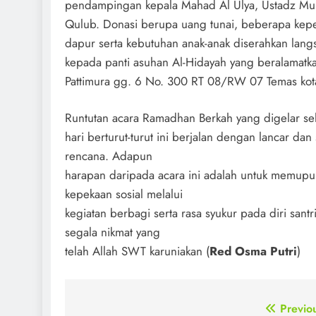
pendampingan kepala Mahad Al Ulya, Ustadz Mu
Qulub. Donasi berupa uang tunai, beberapa kep
dapur serta kebutuhan anak-anak diserahkan lan
kepada panti asuhan Al-Hidayah yang beralamatkan
Pattimura gg. 6 No. 300 RT 08/RW 07 Temas kota
Runtutan acara Ramadhan Berkah yang digelar s
hari berturut-turut ini berjalan dengan lancar dan
rencana. Adapun
harapan daripada acara ini adalah untuk memupu
kepekaan sosial melalui
kegiatan berbagi serta rasa syukur pada diri santri
segala nikmat yang
telah Allah SWT karuniakan (
Red Osma Putri
)
Post
Previo