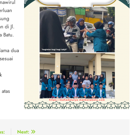
nawirul
erluan
gsung
 di Jl.
 Batu.
elama dua
 sesuai
k
 atas
us:
Next: