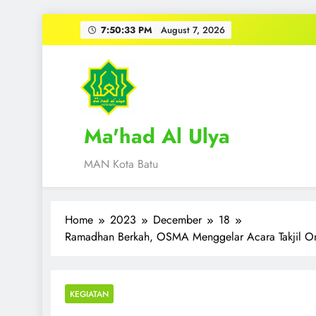
Skip
7:50:33 PM
August 7, 2026
to
content
Ma'had Al Ulya
MAN Kota Batu
Home
2023
December
18
Ramadhan Berkah, OSMA Menggelar Acara Takjil On
KEGIATAN