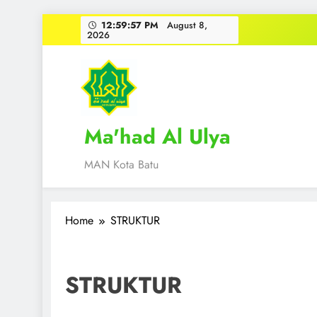
Skip
12:59:57 PM
August 8,
2026
to
content
Ma'had Al Ulya
MAN Kota Batu
Home
STRUKTUR
STRUKTUR