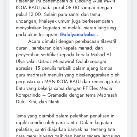
Pelatihan ini bertempatan di Gedung Aula MAN
KOTA BATU pada pukul 08.00 sampai dengan
pukul 12.00. Selain para santri dan tamu
undangan, khalayak umum juga berkesempatan
menyaksikan kegiatan ini melalui siaran langsung
pada akun Instagram
@alulyamakoba
.
Acara dimulai dengan pembacaan tilawatil
quran , sambutan oleh kepala mahad, dan
penyerahan sertifikat kepada kepala Mahad Al
Ulya yakni Ustadz Munawirul Qulub sebagai
apresiasi 15 penulis terbaik dalam ajang lomba
guru madrasah menulis yang diselenggarakan oleh
perpustakaan MAN KOTA BATU dan kemenag kota
Batu yang bekerja sama dengan PT Elex Media
Komputindo – Gramedia dengan tema Madrasah
Dulu, Kini, dan Nanti.
Tema yang diambil dalam pelatihan penulisan ini
dipilih sendiri oleh para santri. Dalam kegiatan
pelatian, santri diajarkan banyak hal tentang tata
cara menulis yang baik dan benar secara langsung